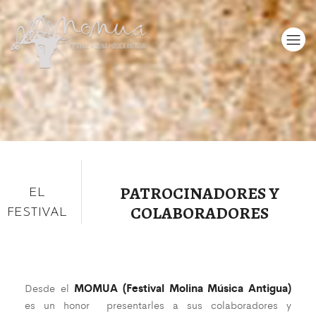
PATROCINADORES Y
EL
COLABORADORES
FESTIVAL
Desde el
MOMUA (Festival Molina Música Antigua)
es un honor presentarles a sus colaboradores y